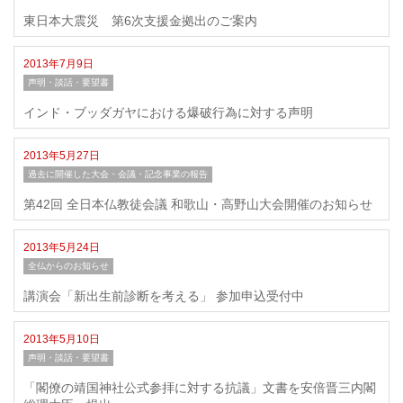
東日本大震災 第6次支援金拠出のご案内
2013年7月9日
声明・談話・要望書
インド・ブッダガヤにおける爆破行為に対する声明
2013年5月27日
過去に開催した大会・会議・記念事業の報告
第42回 全日本仏教徒会議 和歌山・高野山大会開催のお知らせ
2013年5月24日
全仏からのお知らせ
講演会「新出生前診断を考える」 参加申込受付中
2013年5月10日
声明・談話・要望書
「閣僚の靖国神社公式参拝に対する抗議」文書を安倍晋三内閣