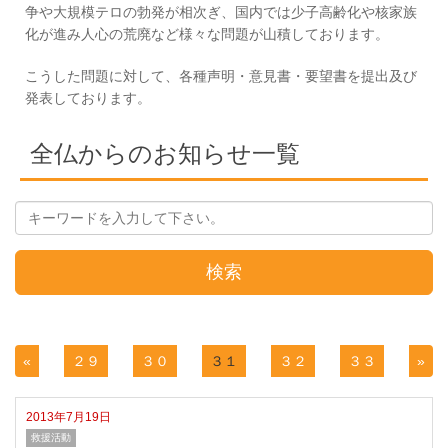
争や大規模テロの勃発が相次ぎ、国内では少子高齢化や核家族
化が進み人心の荒廃など様々な問題が山積しております。
こうした問題に対して、各種声明・意見書・要望書を提出及び
発表しております。
全仏からのお知らせ一覧
検索
«
２９
３０
３１
３２
３３
»
2013年7月19日
救援活動