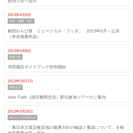
総理大臣へ提出
2013年4月9日
共催・後援・協力
劇団わらび座 ミュージカル「ブッダ」 2013年5月～公演
（本会推薦作品）
2013年4月8日
救援活動
寺院備災ガイドブック頒布開始
2013年3月27日
国際交流
Inter Faith（諸宗教間交流）駅伝参加ツアーのご案内
2013年3月26日
全仏からのお知らせ
「東日本大震災被災地の復興方針の確認と要請について」を根