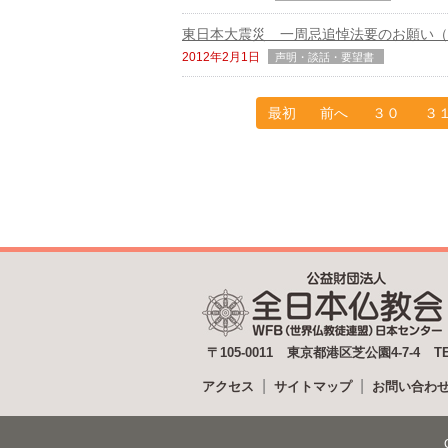
東日本大震災 一周忌追悼法要のお願い（
2012年2月1日
声明・談話・要望書
最初
前へ
３０
３
〒105-0011
東京都港区芝公園4-7-4
T
アクセス
サイトマップ
お問い合わ