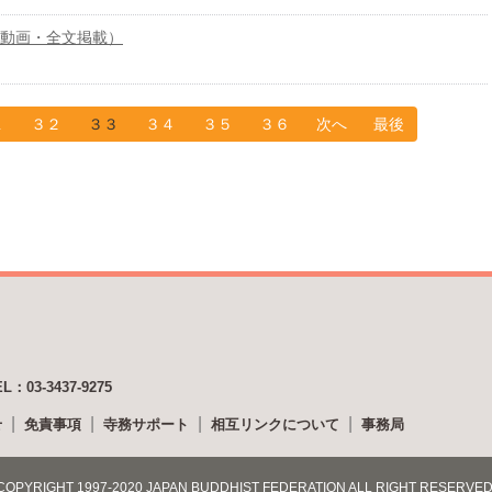
動画・全文掲載）
１
３２
３３
３４
３５
３６
次へ
最後
EL：03-3437-9275
せ
免責事項
寺務サポート
相互リンクについて
事務局
COPYRIGHT 1997-2020 JAPAN BUDDHIST FEDERATION ALL RIGHT RESERVED