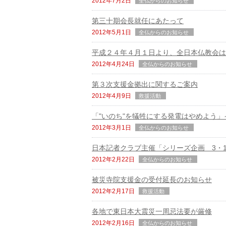
2012年7月2日
全仏からのお知らせ
第三十期会長就任にあたって
2012年5月1日
全仏からのお知らせ
平成２４年４月１日より、全日本仏教会は
2012年4月24日
全仏からのお知らせ
第３次支援金拠出に関するご案内
2012年4月9日
救援活動
「"いのち"を犠牲にする発電はやめよう
2012年3月1日
全仏からのお知らせ
日本記者クラブ主催「シリーズ企画 3・
2012年2月22日
全仏からのお知らせ
被災寺院支援金の受付延長のお知らせ
2012年2月17日
救援活動
各地で東日本大震災一周忌法要が厳修
2012年2月16日
全仏からのお知らせ