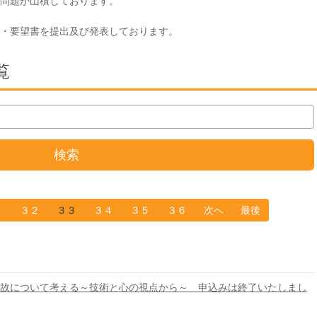
問題が山積しております。
・要望書を提出及び発表しております。
覧
検索
１
３２
３３
３４
３５
３６
次へ
最後
故について考える～技術と心の視点から～ 申込みは終了いたしまし