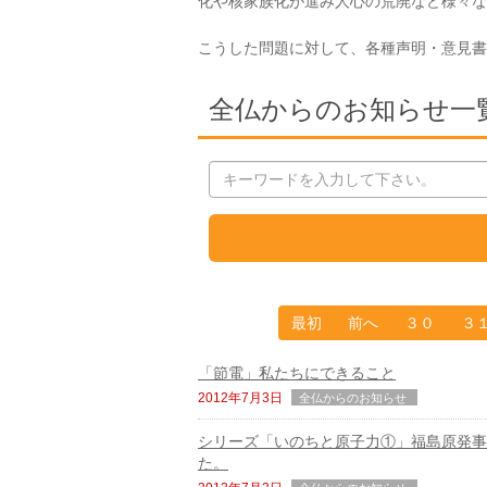
化や核家族化が進み人心の荒廃など様々な
こうした問題に対して、各種声明・意見書
全仏からのお知らせ一
最初
前へ
３０
３
「節電」私たちにできること
2012年7月3日
全仏からのお知らせ
シリーズ「いのちと原子力①」福島原発事
た。