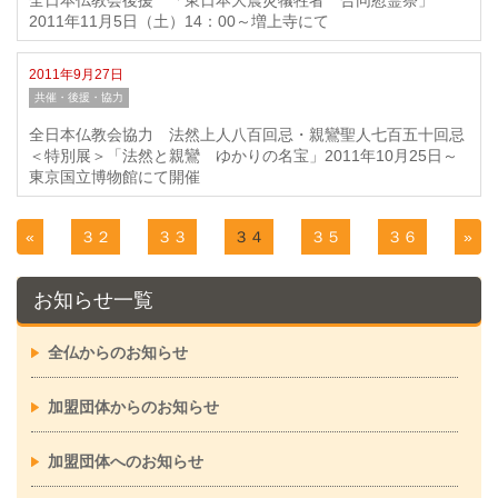
全日本仏教会後援 「東日本大震災犠牲者 合同慰霊祭」
2011年11月5日（土）14：00～増上寺にて
2011年9月27日
共催・後援・協力
全日本仏教会協力 法然上人八百回忌・親鸞聖人七百五十回忌
＜特別展＞「法然と親鸞 ゆかりの名宝」2011年10月25日～
東京国立博物館にて開催
«
３２
３３
３４
３５
３６
»
お知らせ一覧
全仏からのお知らせ
加盟団体からのお知らせ
加盟団体へのお知らせ