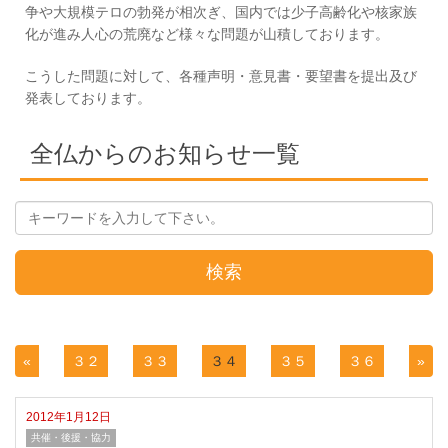
争や大規模テロの勃発が相次ぎ、国内では少子高齢化や核家族
化が進み人心の荒廃など様々な問題が山積しております。
こうした問題に対して、各種声明・意見書・要望書を提出及び
発表しております。
全仏からのお知らせ一覧
検索
«
３２
３３
３４
３５
３６
»
2012年1月12日
共催・後援・協力