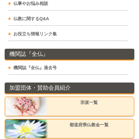
仏事やお悩み相談
仏教に関するQ&A
お役立ち情報リンク集
機関誌『全仏』
機関誌『全仏』過去号
加盟団体・賛助会員紹介
宗派一覧
都道府県仏教会一覧