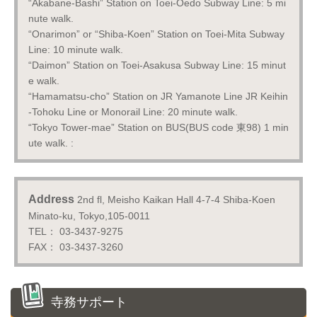
“Akabane-Bashi” Station on Toei-Oedo Subway Line: 5 mi
nute walk.
“Onarimon” or “Shiba-Koen” Station on Toei-Mita Subway
Line: 10 minute walk.
“Daimon” Station on Toei-Asakusa Subway Line: 15 minut
e walk.
“Hamamatsu-cho” Station on JR Yamanote Line JR Keihin
-Tohoku Line or Monorail Line: 20 minute walk.
“Tokyo Tower-mae” Station on BUS(BUS code 東98) 1 min
ute walk. :
Address
2nd fl, Meisho Kaikan Hall 4-7-4 Shiba-Koen
Minato-ku, Tokyo,105-0011
TEL： 03-3437-9275
FAX： 03-3437-3260
寺務サポート