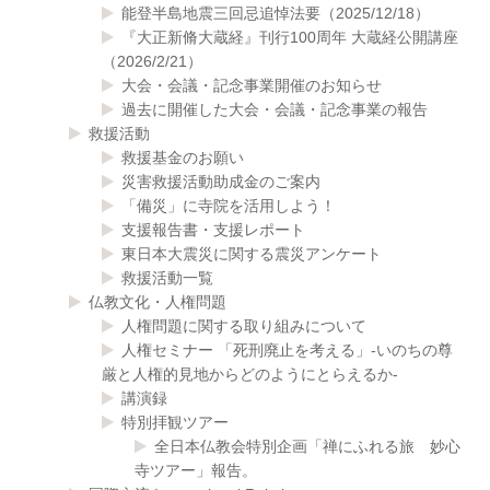
能登半島地震三回忌追悼法要（2025/12/18）
『大正新脩大蔵経』刊行100周年 大蔵経公開講座
（2026/2/21）
大会・会議・記念事業開催のお知らせ
過去に開催した大会・会議・記念事業の報告
救援活動
救援基金のお願い
災害救援活動助成金のご案内
「備災」に寺院を活用しよう！
支援報告書・支援レポート
東日本大震災に関する震災アンケート
救援活動一覧
仏教文化・人権問題
人権問題に関する取り組みについて
人権セミナー 「死刑廃止を考える」-いのちの尊
厳と人権的見地からどのようにとらえるか-
講演録
特別拝観ツアー
全日本仏教会特別企画「禅にふれる旅 妙心
寺ツアー」報告。