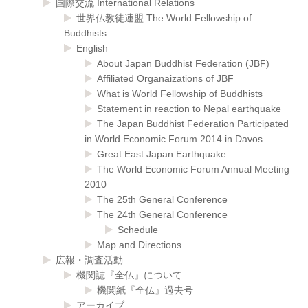
国際交流 International Relations
世界仏教徒連盟 The World Fellowship of
Buddhists
English
About Japan Buddhist Federation (JBF)
Affiliated Organaizations of JBF
What is World Fellowship of Buddhists
Statement in reaction to Nepal earthquake
The Japan Buddhist Federation Participated
in World Economic Forum 2014 in Davos
Great East Japan Earthquake
The World Economic Forum Annual Meeting
2010
The 25th General Conference
The 24th General Conference
Schedule
Map and Directions
広報・調査活動
機関誌『全仏』について
機関紙『全仏』過去号
アーカイブ