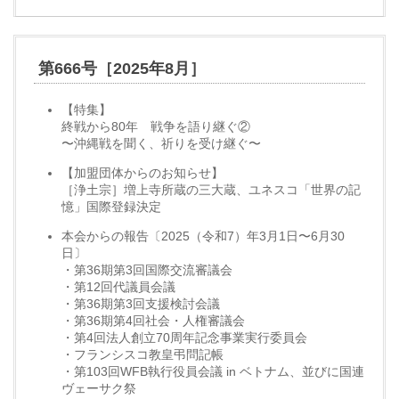
第666号［2025年8月］
【特集】
終戦から80年 戦争を語り継ぐ②
〜沖縄戦を聞く、祈りを受け継ぐ〜
【加盟団体からのお知らせ】
［浄土宗］増上寺所蔵の三大蔵、ユネスコ「世界の記
憶」国際登録決定
本会からの報告〔2025（令和7）年3月1日〜6月30
日〕
・第36期第3回国際交流審議会
・第12回代議員会議
・第36期第3回支援検討会議
・第36期第4回社会・人権審議会
・第4回法人創立70周年記念事業実行委員会
・フランシスコ教皇弔問記帳
・第103回WFB執行役員会議 in ベトナム、並びに国連
ヴェーサク祭