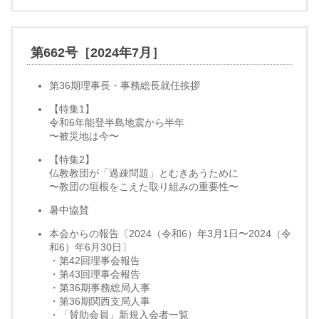
第662号［2024年7月］
第36期理事長・事務総長就任挨拶
【特集1】
令和6年能登半島地震から半年
〜被災地は今〜
【特集2】
仏教教団が「過疎問題」とむきあうために
〜教団の垣根をこえた取り組みの重要性〜
暑中協賛
本会からの報告〔2024（令和6）年3月1日〜2024（令
和6）年6月30日〕
・第42回理事会報告
・第43回理事会報告
・第36期事務総局人事
・第36期関西支局人事
・「賛助会員」新規入会者一覧