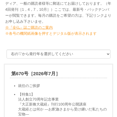
ディア、一般の購読者様等に郵送にてお届けしております。（年
4回発刊［1，4，7，10月］）ここでは、最新号・バックナンバ
ーが閲覧できます。毎月の購読をご希望の方は、下記リンクより
お申し込み下さいませ。
※『全仏』誌ご購読のご案内
※各号の機関紙画像を押すとデジタル版が表示されます
第670号［2026年7月］
就任のご挨拶
【特集1】
法人創立70周年記念事業
『大正新脩大蔵経』刊行100周年公開講座
大蔵経とは何か —お釈迦さまから受け継いだ私たちの
宝物—