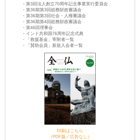
・第3回法人創立70周年記念事業実行委員会
・第36期第3回総務財政審議会
・第36期第3回社会・人権審議会
・第36期第4回総務財政審議会
・第46回理事会
・インド共和国76周年記念式典
・「救援基金」寄附者一覧
・「賛助会員」新規入会者一覧
印刷はこちら
（PDF版／広告なし）