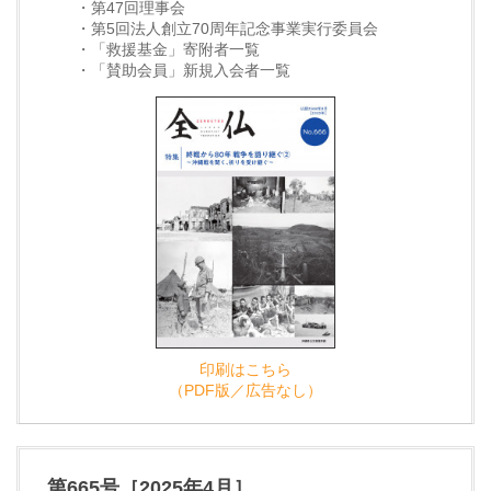
・第47回理事会
・第5回法人創立70周年記念事業実行委員会
・「救援基金」寄附者一覧
・「賛助会員」新規入会者一覧
印刷はこちら
（PDF版／広告なし）
第665号［2025年4月］