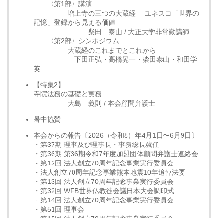
〈第1部〉講演
増上寺の三つの大蔵経 —ユネスコ「世界の
記憶」登録から見える価値—
柴田 泰山 / 大正大学非常勤講師
〈第2部〉シンポジウム
大蔵経のこれまでとこれから
下田正弘・高橋晃一・柴田泰山・和田学
英
【特集2】
寺院法務の基礎と実務
大島 義則 / 本会顧問弁護士
暑中協賛
本会からの報告〔2026（令和8）年4月1日〜6月9日〕
・第37期 理事及び理事長・事務総長就任
・第36期 第36期令和7年度加盟団体顧問弁護士連絡会
・第12回 法人創立70周年記念事業実行委員会
・法人創立70周年記念事業熊本地震10年追悼法要
・第13回 法人創立70周年記念事業実行委員会
・第32回 WFB世界仏教徒会議日本大会調印式
・第14回 法人創立70周年記念事業実行委員会
・第51回 理事会