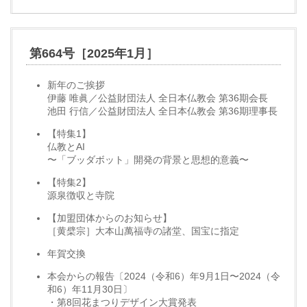
第664号［2025年1月］
新年のご挨拶
伊藤 唯眞／公益財団法人 全日本仏教会 第36期会長
池田 行信／公益財団法人 全日本仏教会 第36期理事長
【特集1】
仏教とAI
〜「ブッダボット」開発の背景と思想的意義〜
【特集2】
源泉徴収と寺院
【加盟団体からのお知らせ】
［黄檗宗］大本山萬福寺の諸堂、国宝に指定
年賀交換
本会からの報告〔2024（令和6）年9月1日〜2024（令
和6）年11月30日〕
・第8回花まつりデザイン大賞発表