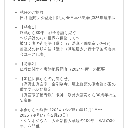
就任のご挨拶
日谷 照應／公益財団法人 全日本仏教会 第36期理事長
【特集1】
終戦から80年 戦争を語り継ぐ
〜核兵器のない世界を目指して〜
被ばく者の声を語り継ぐ（西浩孝／編集室 水平線）
曾祖父の体験を語り継ぐ（髙垣慶太／赤十字国際委員
会ユース代表）
【特集2】
仏教に関する実態把握調査（2024年度）の概要
【加盟団体からのお知らせ】
［高野山真言宗］金剛峯寺、壇上伽藍の堂舎群が国の
重要文化財に指定
［真言宗須磨寺派］阪神・淡路大震災から30周年の法
要厳修
本会からの報告〔2024（令和6）年12月1日〜
2025（令和7）年2月28日〕
・シンポジウム「大正新脩大蔵経の100年 SATの30
年」を開催