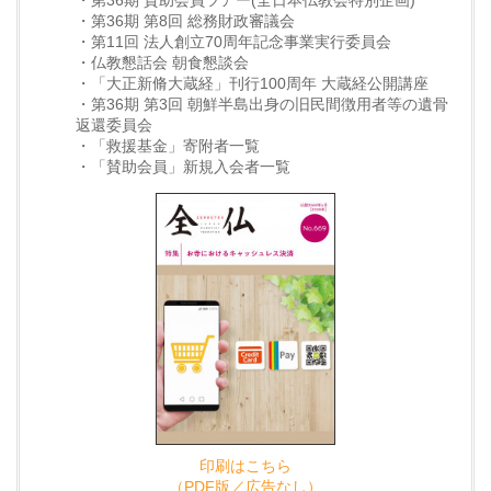
・第36期 賛助会員ツアー(全日本仏教会特別企画)
・第36期 第8回 総務財政審議会
・第11回 法人創立70周年記念事業実行委員会
・仏教懇話会 朝食懇談会
・「大正新脩大蔵経」刊行100周年 大蔵経公開講座
・第36期 第3回 朝鮮半島出身の旧民間徴用者等の遺骨
返還委員会
・「救援基金」寄附者一覧
・「賛助会員」新規入会者一覧
印刷はこちら
（PDF版／広告なし）