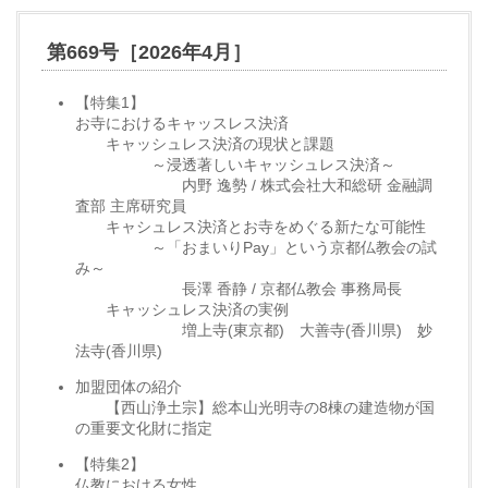
第669号［2026年4月］
【特集1】
お寺におけるキャッスレス決済
キャッシュレス決済の現状と課題
～浸透著しいキャッシュレス決済～
内野 逸勢 / 株式会社大和総研 金融調
査部 主席研究員
キャシュレス決済とお寺をめぐる新たな可能性
～「おまいりPay」という京都仏教会の試
み～
長澤 香静 / 京都仏教会 事務局長
キャッシュレス決済の実例
増上寺(東京都) 大善寺(香川県) 妙
法寺(香川県)
加盟団体の紹介
【西山浄土宗】総本山光明寺の8棟の建造物が国
の重要文化財に指定
【特集2】
仏教における女性