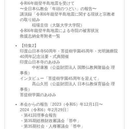
令和6年能登半島地震を受けて
〜全日本仏教会「年頭のつどい」の報告〜
講演録「令和6年能登半島地震に関する現状と宗教者
の取り組み
稲場圭信（大阪大学大学院）
令和6年能登半島地震による寺院の被害状況
救援志納金寄附者一覧
【特集2】
印度山日本寺50周年・菩提樹学園45周年・光明施療院
40周年記念法要・式典開催
印度山日本寺のあゆみ
中村康雅（公益財団法人 国際仏教興隆協会 理
事長）
インタビュー「菩提樹学園45周年を迎えて」
髙山久照（公益財団法人 日本仏教保育協会 理
事長）
菩提樹学園のあゆみ
本会からの報告〔2023（令和5）年12月1日〜
2024（令和6）年2月29日〕
・第41回理事会報告
・第35期総務財政審議会「答申」
・第35期社会・人権審議会「答申」