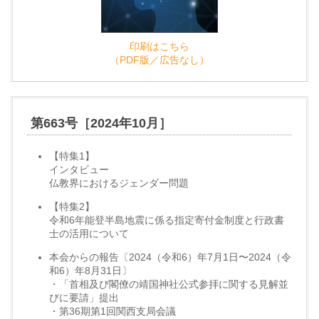
印刷はこちら
（PDF版／広告なし）
第663号［2024年10月］
【特集1】
インタビュー
仏教界におけるジェンダー問題
【特集2】
令和6年能登半島地震に係る指定寄付金制度と行政書
士の活用について
本会からの報告〔2024（令和6）年7月1日〜2024（令
和6）年8月31日〕
・「首相及び閣僚の靖国神社公式参拝に関する見解並
びに要請」提出
・第36期第1回関西支局会議