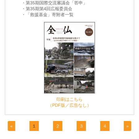
・第35期国際交流審議会「答申」
・第35期第4回広報委員会
・「救援基金」寄附者一覧
印刷はこちら
（PDF版／広告なし）
«
１
２
３
４
»