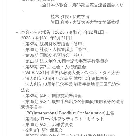
～全日本仏教会・第36期国際交流審議会より
～
植木 雅俊 / 仏教学者
岩田 真美 / 大阪大谷大学文学部教授
本会からの報告〔2025（令和7）年12月1日〜
2026（令和8）年3月31日〕
・第36期 総務財政審議会「答申」
・第36期 社会・人権審議会「答申」
・第36期 国際交流審議会「答申」
・第10期 法人創立70周年記念事業実行委員会
・第36期 第7回 社会・人権審議会
・WFB 第31回 世界仏教徒大会 バンコク・タイ大会
・法人創立70周年記念事業 戦後80年追悼巡業
・法人創立70周年記念事業 能登半島地震三回忌追悼
法要
・第36期 第6回 国際交流審議会
・第36期 第2回 朝鮮半島出身の旧民間徴用者等の遺骨
返還委員会
・IBC(International Buddhist Confederation)主催
第2回グローバルブッディスト・サミット
・第36期 第3回 広報委員会
・令和8年 新年懇親会