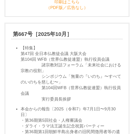
印刷はこちら
（PDF版／広告なし）
第667号［2025年10月］
【特集】
第47回 全日本仏教徒会議 大阪大会
第104回 WFB（世界仏教徒連盟）執行役員会議
諸宗教対話フォーラム「未来社会における
宗教の役割」
シンポジウム「無量の『いのち』〜すべて
のいのちを慈しむ〜」
第104回WFB（世界仏教徒連盟）執行役員
会議
実行委員長挨拶
本会からの報告〔2025（令和7）年7月1日〜9月30
日〕
・第36期第5回社会・人権審議会
・ダライ・ラマ法王誕生記念祝賀パーティー
・第36期第1回朝鮮半島出身者の旧民間徴用者等の遺