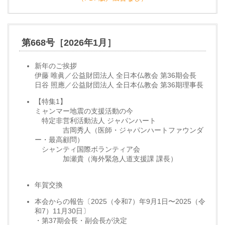
第668号［2026年1月］
新年のご挨拶
伊藤 唯眞／公益財団法人 全日本仏教会 第36期会長
日谷 照應／公益財団法人 全日本仏教会 第36期理事長
【特集1】
ミャンマー地震の支援活動の今
特定非営利活動法人 ジャパンハート
吉岡秀人（医師・ジャパンハートファウンダ
ー・最高顧問）
シャンティ国際ボランティア会
加瀬貴（海外緊急人道支援課 課長）
年賀交換
本会からの報告〔2025（令和7）年9月1日〜2025（令
和7）11月30日〕
・第37期会長・副会長が決定