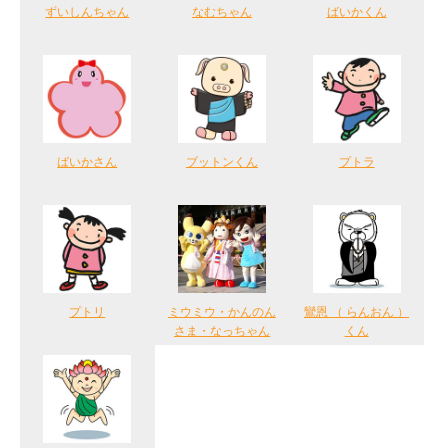
ずいしんちゃん
なむちゃん
ばいかくん
ばいかさん
ブットンくん
プトラ
プトリ
ミウミウ・かんのん
鸞恩 （ らんおん ）
さま・なっちゃん
くん