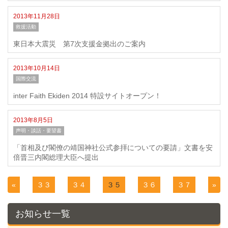
2013年11月28日
救援活動
東日本大震災 第7次支援金拠出のご案内
2013年10月14日
国際交流
inter Faith Ekiden 2014 特設サイトオープン！
2013年8月5日
声明・談話・要望書
「首相及び閣僚の靖国神社公式参拝についての要請」文書を安
倍晋三内閣総理大臣へ提出
«
３３
３４
３５
３６
３７
»
お知らせ一覧