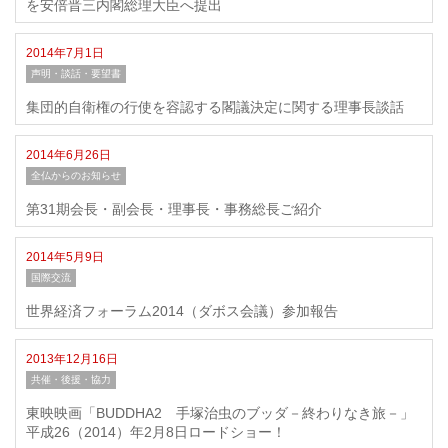
を安倍晋三内閣総理大臣へ提出
2014年7月1日
声明・談話・要望書
集団的自衛権の行使を容認する閣議決定に関する理事長談話
2014年6月26日
全仏からのお知らせ
第31期会長・副会長・理事長・事務総長ご紹介
2014年5月9日
国際交流
世界経済フォーラム2014（ダボス会議）参加報告
2013年12月16日
共催・後援・協力
東映映画「BUDDHA2 手塚治虫のブッダ－終わりなき旅－」
平成26（2014）年2月8日ロードショー！