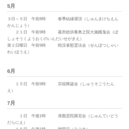
5月
３日～５日 午前8時 春季結縁灌頂（しゅんきけちえん
かんじょう）
２１日 午前9時 墓所総供養奥之院大施餓鬼会（ぼ
しょそうくようおくのいんだいせがきえ）
第２日曜日 午前9時 戦没者慰霊法会（せんぼつしゃい
れいほうえ）
6月
１５日 午前9時 宗祖降誕会（しゅうそごうたん
え）
7月
１日 午後1時 准胝堂陀羅尼会（じゅんていどう
だらにえ）