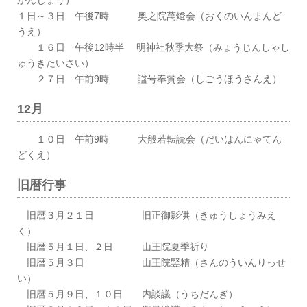
かんじょう）
１日～３日 午後7時 奥之院萬燈会（おくのいんまんど
うえ）
１６日 午後12時半 明神社秋季大祭（みょうじんしゃし
ゅうきたいさい）
２７日 午前9時 諡号奉賛会（しごうほうさんえ）
12月
１０日 午前9時 大般若転読会（だいはんにゃてん
どくえ）
旧暦行事
旧暦３月２１日 旧正御影供（きゅうしょうみえ
く）
旧暦５月１日、２日 山王院夏季祈り
旧暦５月３日 山王院竪精（さんのういんりっせ
い）
旧暦５月９日、１０日 内談議（うちだんぎ）