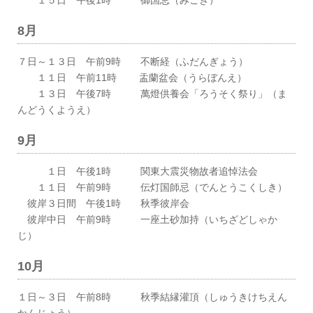
１５日 午後1時 御国忌（みごき）
8月
７日～１３日 午前9時 不断経（ふだんぎょう）
１１日 午前11時 盂蘭盆会（うらぼんえ）
１３日 午後7時 萬燈供養会「ろうそく祭り」（ま
んどうくようえ）
9月
１日 午後1時 関東大震災物故者追悼法会
１１日 午前9時 伝灯国師忌（でんとうこくしき）
彼岸３日間 午後1時 秋季彼岸会
彼岸中日 午前9時 一座土砂加持（いちざどしゃか
じ）
10月
１日～３日 午前8時 秋季結縁灌頂（しゅうきけちえん