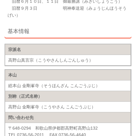
旧暦６月１０日、１１日 御最勝講（みさいしょうこう）
旧暦９月３日 明神奉送迎（みょうじんほうそう
げい）
基本情報
宗派名
高野山真言宗（こうやさんしんごんしゅう）
本山
総本山 金剛峯寺（そうほんざん こんごうぶじ）
別称（正式名称）
高野山 金剛峯寺（こうやさん こんごうぶじ）
問い合わせ先
〒648-0294 和歌山県伊都郡高野町高野山132
TEL 0736-56-2011 FAX 0736-56-4640