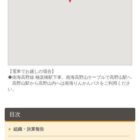
【電車でお越しの場合】
◆南海高野線 極楽橋駅下車、南海高野山ケーブルで高野山駅へ
高野山駅から高野山内へは南海りんかんバスをご利用くださ
い。
目次
組織・決算報告