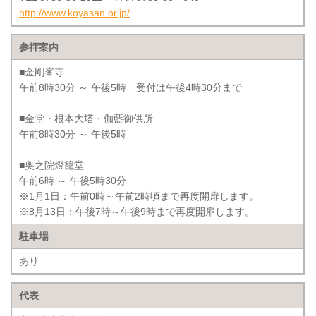
http://www.koyasan.or.jp/
参拝案内
■金剛峯寺
午前8時30分 ～ 午後5時 受付は午後4時30分まで
■金堂・根本大塔・伽藍御供所
午前8時30分 ～ 午後5時
■奥之院燈籠堂
午前6時 ～ 午後5時30分
※1月1日：午前0時～午前2時頃まで再度開扉します。
※8月13日：午後7時～午後9時まで再度開扉します。
駐車場
あり
代表