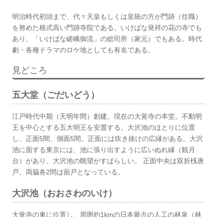
明治時代初頭まで、代々天皇もしくは皇統の方が門跡（住職）
を努めた格式高い門跡寺院である。いけばな発祥の花の寺でも
あり、「いけばな嵯峨御流」の総司所（家元）でもある。時代
劇・各種ドラマのロケ地としても有名である。
見どころ
五大堂（ごだいどう）
江戸時代中期（天明年間）創建。現在の大覚寺の本堂。不動明
王を中心とする五大明王を安置する。大沢池のほとりに位置
し、正面5間、側面5間。正面には吹き抜けの広縁がある。大沢
池に面する東京には、池に張り出すように広いぬれ縁（観月
台）があり、大沢池の眺望がすばらしい。 正面中央は双折桟唐
戸、両脇各2間は蔀戸となっている。
大沢池（おおさわのいけ）
大覚寺の東に位置し、周囲約1kmの日本最古の人工の林泉（林