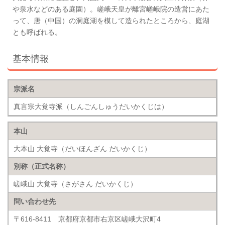
や泉水などのある庭園）。嵯峨天皇が離宮嵯峨院の造営にあた
って、唐（中国）の洞庭湖を模して造られたところから、庭湖
とも呼ばれる。
基本情報
宗派名
真言宗大覚寺派（しんごんしゅうだいかくじは）
本山
大本山 大覚寺（だいほんざん だいかくじ）
別称（正式名称）
嵯峨山 大覚寺（さがさん だいかくじ）
問い合わせ先
〒616-8411 京都府京都市右京区嵯峨大沢町4