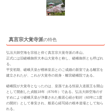
真言宗大覚寺派
の特色
弘法大師空海を宗祖と仰ぐ真言宗大覚寺派の本山。
正式には旧嵯峨御所大本山大覚寺と称し、嵯峨御所とも呼ばれ
る。
平安初期、嵯峨天皇が檀林皇后とのご成婚の新室である離宮を
建立されたが、これが大覚寺の前身・離宮嵯峨院である。
嵯峨院が大覚寺となったのは、皇孫である恒寂入道親王を開山
として開創した貞観18年（876年）である。弘法大師空海のす
すめにより嵯峨天皇が浄書された般若心経が勅封（60年に1度
の開封）として泰安され、般若心経写経の根本道場として知ら
れる。