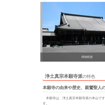
御影堂縁側
浄土真宗本願寺派
の特色
本願寺の由来や歴史、親鸞聖人
本願寺は、浄土真宗本願寺派の本山です
す。