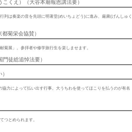
ゅうこくえ）（大谷本廟報恩講法要）
行列は奏楽の音を先頭に明著堂(めいちょどう)に進み、厳粛(げんしゅく
（京都菊栄会協賛）
献菊展」。参拝者や修学旅行生を楽しませます。
全国門徒総追悼法要）
い）
の協力によって払い出す行事。大うちわを使ってほこりを払うのが有名
てつとめられます。