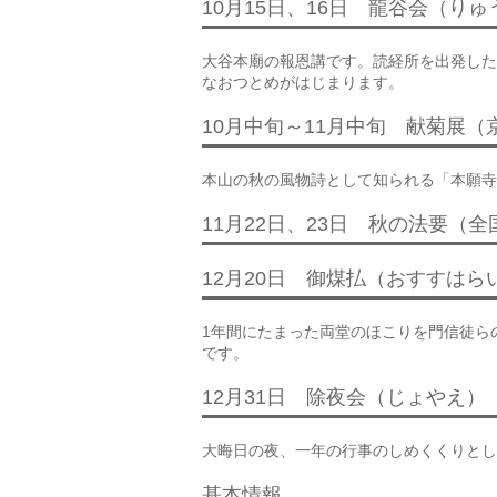
10月15日、16日 龍谷会（り
大谷本廟の報恩講です。読経所を出発した
なおつとめがはじまります。
10月中旬～11月中旬 献菊展
本山の秋の風物詩として知られる「本願寺
11月22日、23日 秋の法要（
12月20日 御煤払（おすすはら
1年間にたまった両堂のほこりを門信徒ら
です。
12月31日 除夜会（じょやえ）
大晦日の夜、一年の行事のしめくくりとし
基本情報