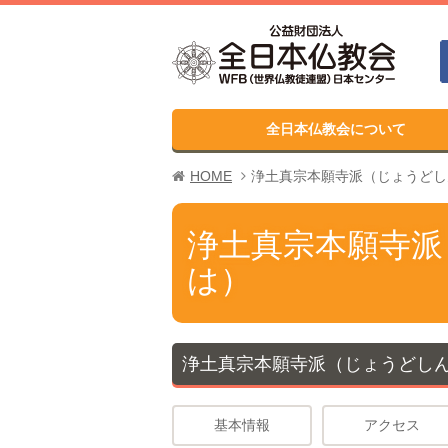
全日本仏教会について
HOME
浄土真宗本願寺派（じょうどし
浄土真宗本願寺派
は）
浄土真宗本願寺派（じょうどし
基本情報
アクセス