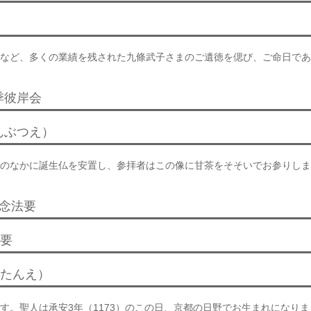
など、多くの業績を残された九條武子さまのご遺徳を偲び、ご命日であ
季彼岸会
んぶつえ）
のなかに誕生仏を安置し、参拝者はこの像に甘茶をそそいでお参りしま
記念法要
法要
うたんえ）
す。聖人は承安3年（1173）のこの日、京都の日野でお生まれになりま