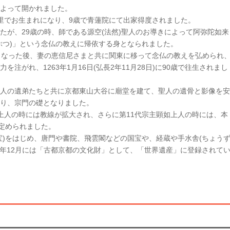
よって開かれました。
の里でお生まれになり、9歳で青蓮院にて出家得度されました。
が、29歳の時、師である源空(法然)聖人のお導きによって阿弥陀如来
ぶつ)」という念仏の教えに帰依する身となられました。
となった後、妻の恵信尼さまと共に関東に移って念仏の教えを弘められ
注がれ、1263年1月16日(弘長2年11月28日)に90歳で往生されまし
人の遺弟たちと共に京都東山大谷に廟堂を建て、聖人の遺骨と影像を安
り、宗門の礎となりました。
人の時には教線が拡大され、さらに第11代宗主顕如上人の時には、本
に定められました。
)をはじめ、唐門や書院、飛雲閣などの国宝や、経蔵や手水舎(ちょう
成6)年12月には「古都京都の文化財」として、「世界遺産」に登録されて