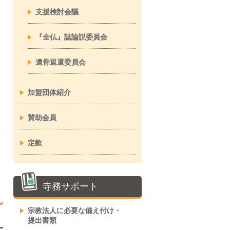
支援検討会議
『全仏』誌論説委員会
、
遺骨返還委員会
加盟団体紹介
賛助会員
ず
定款
い
寺務サポート
宗教法人に必要な備え付け・
提出書類