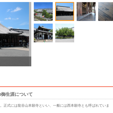
縁側の埋め木
の御生涯について
。正式には龍谷山本願寺といい、一般には西本願寺とも呼ばれていま