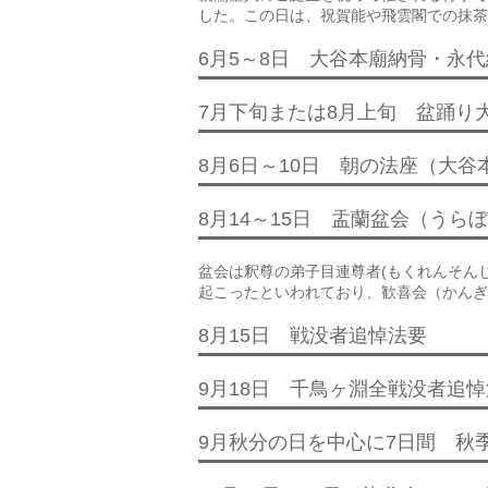
した。この日は、祝賀能や飛雲閣での抹茶
6月5～8日 大谷本廟納骨・永
7月下旬または8月上旬 盆踊り
8月6日～10日 朝の法座（大谷
8月14～15日 盂蘭盆会（うら
盆会は釈尊の弟子目連尊者(もくれんそん
起こったといわれており、歓喜会（かんぎ
8月15日 戦没者追悼法要
9月18日 千鳥ヶ淵全戦没者追悼
9月秋分の日を中心に7日間 秋