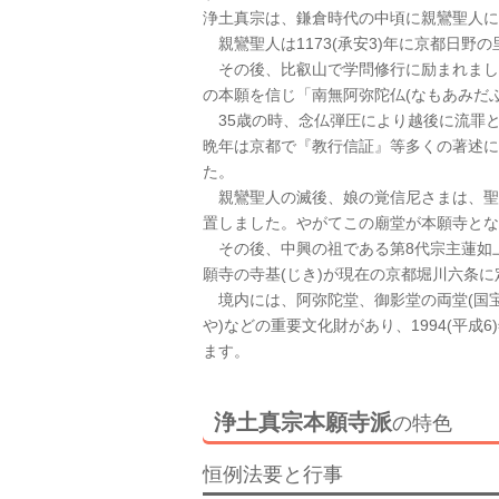
浄土真宗は、鎌倉時代の中頃に親鸞聖人に
親鸞聖人は1173(承安3)年に京都日野
その後、比叡山で学問修行に励まれました
の本願を信じ「南無阿弥陀仏(なもあみだ
35歳の時、念仏弾圧により越後に流罪
晩年は京都で『教行信証』等多くの著述に力を
た。
親鸞聖人の滅後、娘の覚信尼さまは、聖
置しました。やがてこの廟堂が本願寺とな
その後、中興の祖である第8代宗主蓮如上
願寺の寺基(じき)が現在の京都堀川六条
境内には、阿弥陀堂、御影堂の両堂(国宝
や)などの重要文化財があり、1994(平
ます。
浄土真宗本願寺派
の特色
恒例法要と行事