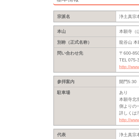
宗派名
浄土真宗
本山
本願寺（
別称（正式名称）
龍谷山 
問い合わせ先
〒600-
TEL 075
http://www
参拝案内
開門5:30
駐車場
あり
本願寺北
側よりの
詳しくは
http://www
代表
浄土真宗