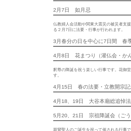
2月7日 如月忌
仏教婦人会活動や関東大震災の被災者支援
る２月7日に法要・行事が行われます。
3月春分の日を中心に7日間 春
4月8日 花まつり（灌仏会・か
釈尊の降誕を祝う楽しい行事です。花御堂
す。
4月15日 春の法要・立教開宗
4月18、19日 大谷本廟総追悼
5月20、21日 宗祖降誕会（ご
親鸞聖人のご誕生を祝って催される行事で