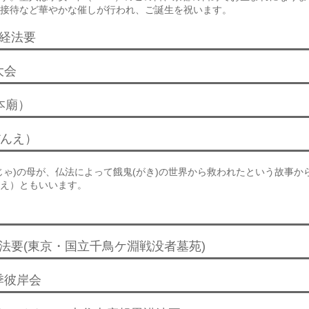
接待など華やかな催しが行われ、ご誕生を祝います。
代経法要
大会
本廟）
ぼんえ）
じゃ)の母が、仏法によって餓鬼(がき)の世界から救われたという故事か
え）ともいいます。
法要(東京・国立千鳥ケ淵戦没者墓苑)
季彼岸会