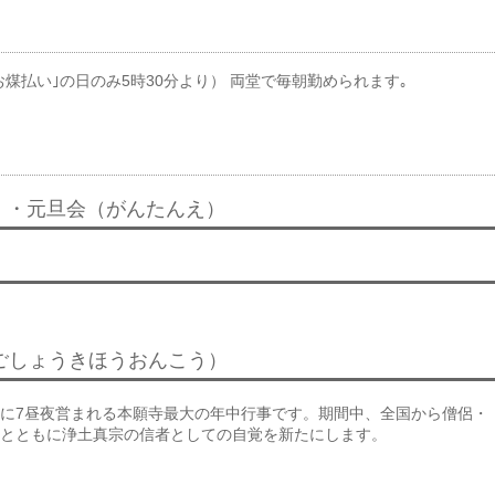
お煤払い｣の日のみ5時30分より） 両堂で毎朝勤められます｡
）・元旦会（がんたんえ）
（ごしょうきほうおんこう）
に7昼夜営まれる本願寺最大の年中行事です。期間中、全国から僧侶・
とともに浄土真宗の信者としての自覚を新たにします。