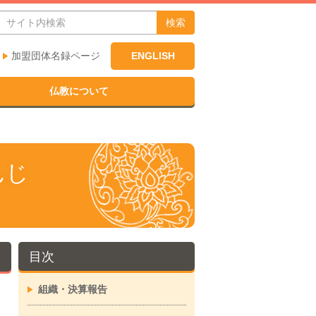
検索
加盟団体名録ページ
ENGLISH
仏教について
んじ
目次
組織・決算報告