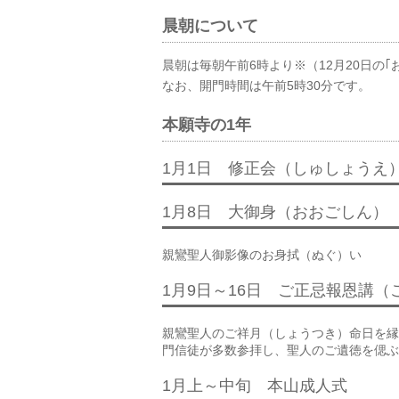
晨朝について
晨朝は毎朝午前6時より※（12月20日の｢
なお、開門時間は午前5時30分です。
本願寺の1年
1月1日 修正会（しゅしょうえ
1月8日 大御身（おおごしん）
親鸞聖人御影像のお身拭（ぬぐ）い
1月9日～16日 ご正忌報恩講
親鸞聖人のご祥月（しょうつき）命日を縁
門信徒が多数参拝し、聖人のご遺徳を偲ぶ
1月上～中旬 本山成人式