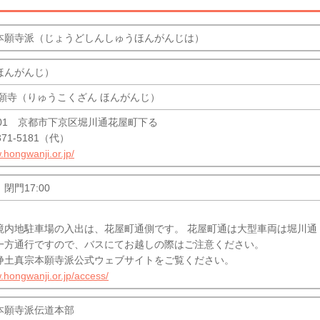
本願寺派（じょうどしんしゅうほんがんじは）
ほんがんじ）
本願寺（りゅうこくざん ほんがんじ）
8501 京都市下京区堀川通花屋町下る
-371-5181（代）
.hongwanji.or.jp/
 閉門17:00
境内地駐車場の入出は、花屋町通側です。 花屋町通は大型車両は堀川通
一方通行ですので、バスにてお越しの際はご注意ください。
浄土真宗本願寺派公式ウェブサイトをご覧ください。
.hongwanji.or.jp/access/
本願寺派伝道本部