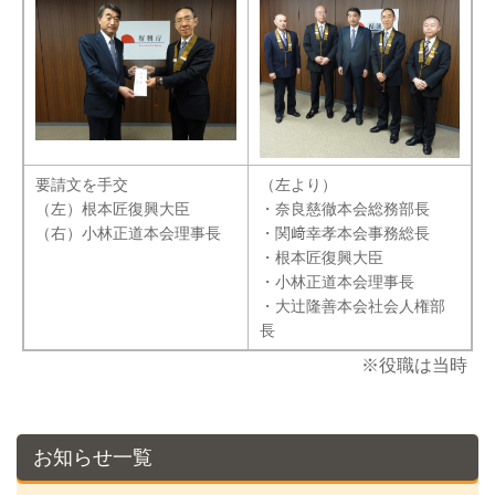
要請文を手交
（左より）
（左）根本匠復興大臣
・奈良慈徹本会総務部長
（右）小林正道本会理事長
・関﨑幸孝本会事務総長
・根本匠復興大臣
・小林正道本会理事長
・大辻隆善本会社会人権部
長
※役職は当時
お知らせ一覧