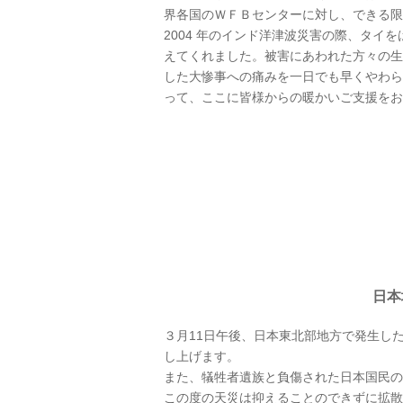
界各国のＷＦＢセンターに対し、できる限
2004 年のインド洋津波災害の際、タ
えてくれました。被害にあわれた方々の生
した大惨事への痛みを一日でも早くやわら
って、ここに皆様からの暖かいご支援をお
日本
３月11日午後、日本東北部地方で発生し
し上げます。
また、犠牲者遺族と負傷された日本国民の
この度の天災は抑えることのできずに拡散