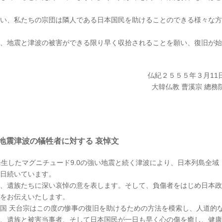
い、私たちの宗団は隣人である日本国民を助けることのできる様々な方
、地震と津波の被害ができる限り早く収拾されることを願い、復旧が始
仏紀２５５５年３月11
大韓仏教 曹溪宗 總務
地震津波の犠牲者に対する 哀悼文
発生したマグニチュード9.0の強い地震と続く津波により、日本列島全域
日続いています。
、遺族たちに深い哀悼の意を表します。そして、負傷者をはじめ日本政
をお伝えいたします。
国 天台宗はこの度の惨事の復旧を助けるための方法を模索し、人道的
、遺族と被害当事者、そして日本国民が一日も早く心の傷を癒し、健康