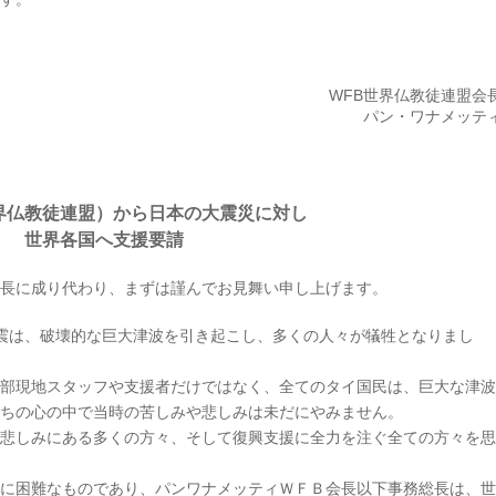
WFB世界仏教徒連盟会
パン・ワナメッテ
界仏教徒連盟）から日本の大震災に対し
世界各国へ支援要請
長に成り代わり、まずは謹んでお見舞い申し上げます。
た地震は、破壊的な巨大津波を引き起こし、多くの人々が犠牲となりまし
部現地スタッフや支援者だけではなく、全てのタイ国民は、巨大な津波
ちの心の中で当時の苦しみや悲しみは未だにやみません。
悲しみにある多くの方々、そして復興支援に全力を注ぐ全ての方々を思
に困難なものであり、パンワナメッティＷＦＢ会長以下事務総長は、世