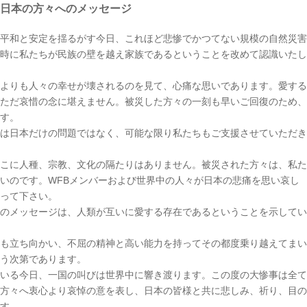
日本の方々へのメッセージ
平和と安定を揺るがす今日、これほど悲惨でかつてない規模の自然災害
時に私たちが民族の壁を越え家族であるということを改めて認識いたし
よりも人々の幸せが壊されるのを見て、心痛な思いであります。愛する
ただ哀惜の念に堪えません。被災した方々の一刻も早いご回復のため、
す。
は日本だけの問題ではなく、可能な限り私たちもご支援させていただき
こに人種、宗教、文化の隔たりはありません。被災された方々は、私た
いのです。WFBメンバーおよび世界中の人々が日本の悲痛を思い哀し
って下さい。
のメッセージは、人類が互いに愛する存在であるということを示してい
も立ち向かい、不屈の精神と高い能力を持ってその都度乗り越えてまい
う次第であります。
いる今日、一国の叫びは世界中に響き渡ります。この度の大惨事は全て
方々へ衷心より哀悼の意を表し、日本の皆様と共に悲しみ、祈り、目の
す。