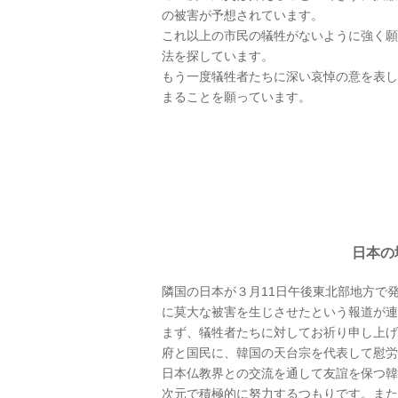
の被害が予想されています。
これ以上の市民の犠牲がないように強く願
法を探しています。
もう一度犠牲者たちに深い哀悼の意を表し
まることを願っています。
日本の
隣国の日本が３月11日午後東北部地方で
に莫大な被害を生じさせたという報道が連
まず、犠牲者たちに対してお祈り申し上げ
府と国民に、韓国の天台宗を代表して慰労
日本仏教界との交流を通して友誼を保つ韓
次元で積極的に努力するつもりです。また