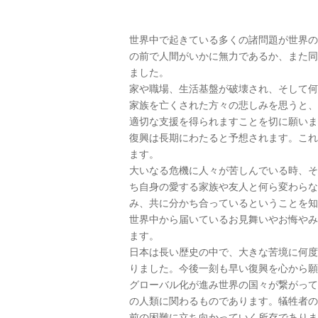
世界中で起きている多くの諸問題が世界の
の前で人間がいかに無力であるか、また同
ました。
家や職場、生活基盤が破壊され、そして何
家族を亡くされた方々の悲しみを思うと、
適切な支援を得られますことを切に願いま
復興は長期にわたると予想されます。これ
ます。
大いなる危機に人々が苦しんでいる時、そ
ち自身の愛する家族や友人と何ら変わらな
み、共に分かち合っているということを知
世界中から届いているお見舞いやお悔やみ
ます。
日本は長い歴史の中で、大きな苦境に何度
りました。今後一刻も早い復興を心から願
グローバル化が進み世界の国々が繋がって
の人類に関わるものであります。犠牲者の
前の困難に立ち向かっていく所存でありま