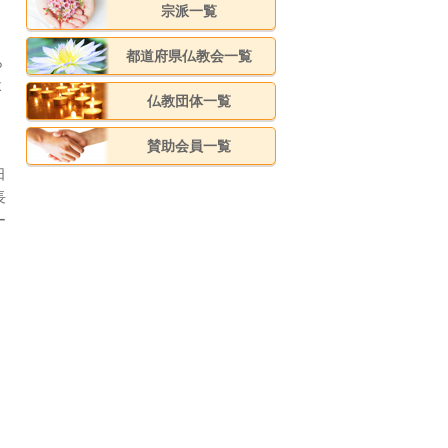
宗派一覧
都道府県仏教会一覧
ら
よ
仏教団体一覧
賛助会員一覧
日
長
ー