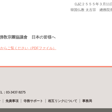
仏紀２５５５年３月11
韓国仏教 太古宗 總務院
佛敎宗團協議會 日本の皆様へ
からご覧ください（PDFファイル）
EL：03-3437-9275
せ
免責事項
寺務サポート
相互リンクについて
事務局