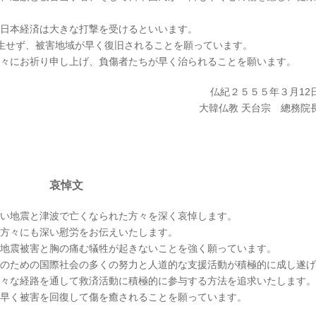
日本経済は大きな打撃を受けるといいます。
発生せず、被害地域が早く復旧されることを願っています。
々にお祈り申し上げ、負傷者たちが早く治られることを願います。
仏紀２５５５年３月12
大韓仏教 天台宗 總務院
哀悼文
い地震と津波で亡くなられた方々を深く哀悼します。
方々にも深い慰労をお伝えいたします。
地震被害と胸の痛む犠牲が起きないことを強く願っています。
のための国際社会の多くの努力と人道的な支援活動が積極的に成し遂げ
々な経路を通して救済活動に積極的に参与する方法を追求いたします。
早く被害を回復して傷を癒されることを願っています。