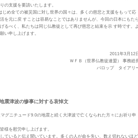
りの支援を要請いたします。
イをはじめ全ての被災国に対し世界の国々は、多くの慈悲と支援をもって応
活を元に戻 すことは容易なことではありませんが、今回の日本にもた
げるべく、私たちは同じ仏教徒として再び慈悲と結束を示 す時です。
願い申し上げます。
2011年3月12
ＷＦＢ（世界仏教徒連盟） 事務総
パロップ タイアリ
地震津波の惨事に対する哀悼文
たマグニチュード9.0の地震と続く大津波で亡くなられた方々にお祈り申
皆様を慰労申し上げます。
していると伝え聞いています。多くの人が命を失い、数え切れないほど