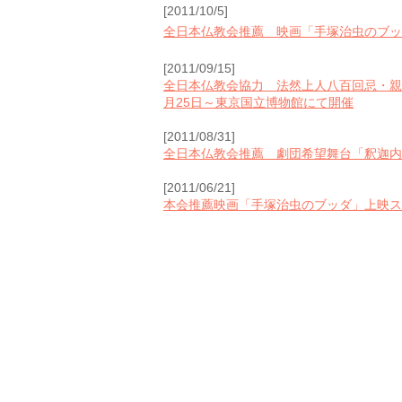
[2011/10/5]
全日本仏教会推薦 映画「手塚治虫のブッダ
[2011/09/15]
全日本仏教会協力 法然上人八百回忌・親
月25日～東京国立博物館にて開催
[2011/08/31]
全日本仏教会推薦 劇団希望舞台「釈迦内
[2011/06/21]
本会推薦映画「手塚治虫のブッダ」上映ス