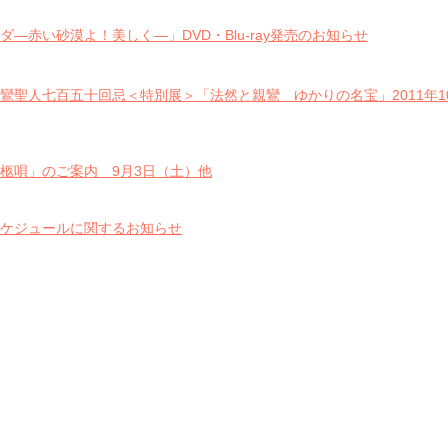
―赤い砂漠よ！美しく―」DVD・Blu-ray発売のお知らせ
鸞聖人七百五十回忌＜特別展＞「法然と親鸞 ゆかりの名宝」2011年1
柩唄」のご案内 9月3日（土）他
ケジュールに関するお知らせ