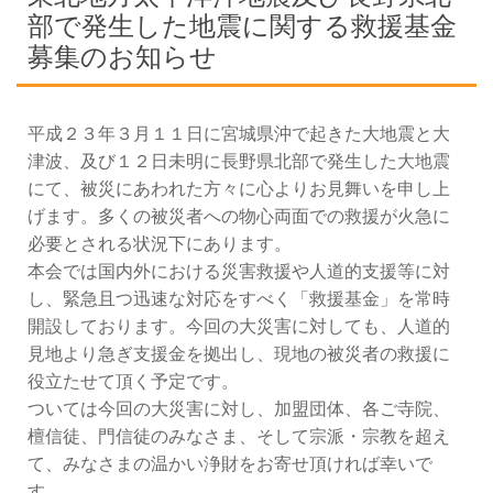
部で発生した地震に関する救援基金
募集のお知らせ
平成２３年３月１１日に宮城県沖で起きた大地震と大
津波、及び１２日未明に長野県北部で発生した大地震
にて、被災にあわれた方々に心よりお見舞いを申し上
げます。多くの被災者への物心両面での救援が火急に
必要とされる状況下にあります。
本会では国内外における災害救援や人道的支援等に対
し、緊急且つ迅速な対応をすべく「救援基金」を常時
開設しております。今回の大災害に対しても、人道的
見地より急ぎ支援金を拠出し、現地の被災者の救援に
役立たせて頂く予定です。
ついては今回の大災害に対し、加盟団体、各ご寺院、
檀信徒、門信徒のみなさま、そして宗派・宗教を超え
て、みなさまの温かい浄財をお寄せ頂ければ幸いで
す。