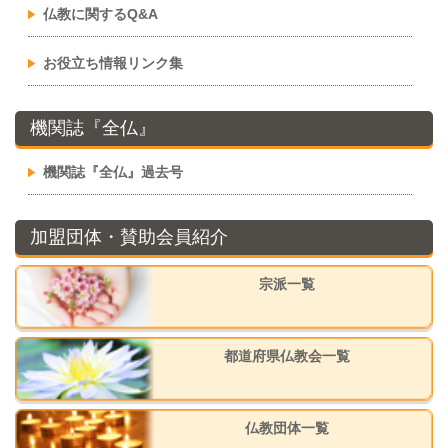
仏教に関するQ&A
お役立ち情報リンク集
機関誌『全仏』
機関誌『全仏』過去号
加盟団体・賛助会員紹介
宗派一覧
都道府県仏教会一覧
仏教団体一覧