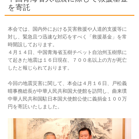
を寄託
本会では、国内外における災害救援や人道的支援等に
対し、緊急且つ迅速な対応をすべく「救援基金」を常
時開設しております。
４月１４日、中国青海省玉樹チベット自治州玉樹県に
て起きた地震は１６日現在、７００名以上の方が死亡
したと報じられております。
今回の地震災害に関して、本会は４月１６日、戸松義
晴事務総長が中華人民共和国大使館を訪問し、曲来璞
中華人民共和国駐日本国大使館公使に義捐金１００万
円を寄託いたしました。