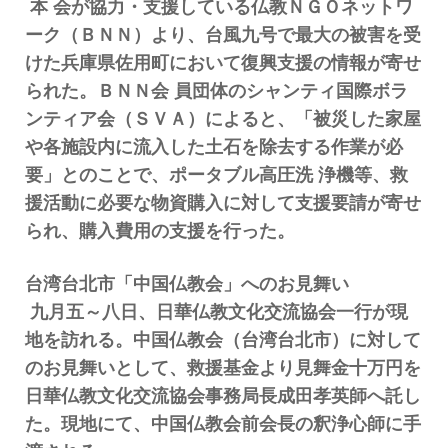
本 会が協力・支援している仏教ＮＧＯネットワ
ーク（ＢＮＮ）より、台風九号で最大の被害を受
けた兵庫県佐用町において復興支援の情報が寄せ
られた。ＢＮＮ会 員団体のシャンティ国際ボラ
ンティア会（ＳＶＡ）によると、「被災した家屋
や各施設内に流入した土石を除去する作業が必
要」とのことで、ポータブル高圧洗 浄機等、救
援活動に必要な物資購入に対して支援要請が寄せ
られ、購入費用の支援を行った。
台湾台北市「中国仏教会」へのお見舞い
九月五～八日、日華仏教文化交流協会一行が現
地を訪れる。中国仏教会（台湾台北市）に対して
のお見舞いとして、救援基金より見舞金十万円を
日華仏教文化交流協会事務局長成田孝英師へ託し
た。現地にて、中国仏教会前会長の釈浄心師に手