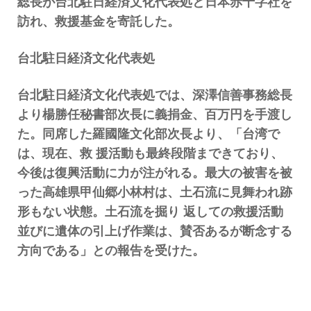
総長が台北駐日経済文化代表処と日本赤十字社を
訪れ、救援基金を寄託した。
台北駐日経済文化代表処
台北駐日経済文化代表処では、深澤信善事務総長
より楊勝任秘書部次長に義捐金、百万円を手渡し
た。同席した羅國隆文化部次長より、「台湾で
は、現在、救 援活動も最終段階まできており、
今後は復興活動に力が注がれる。最大の被害を被
った高雄県甲仙郷小林村は、土石流に見舞われ跡
形もない状態。土石流を掘り 返しての救援活動
並びに遺体の引上げ作業は、賛否あるが断念する
方向である」との報告を受けた。