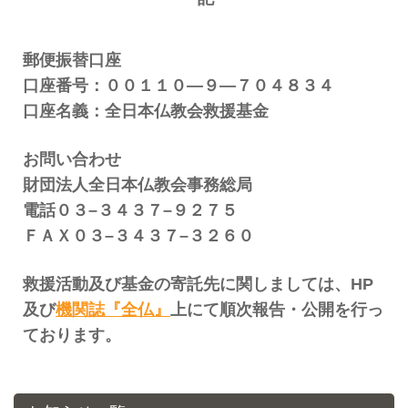
郵便振替口座
口座番号：００１１０
―
９
―
７０４８３４
口座名義：全日本仏教会救援基金
お問い合わせ
財団法人全日本仏教会事務総局
電話０３
–
３４３７
–
９２７５
ＦＡＸ０３
–
３４３７
–
３２６０
救援活動及び基金の寄託先に関しましては、
HP
及び
機関誌『全仏』
上にて順次報告・公開を行っ
ております。