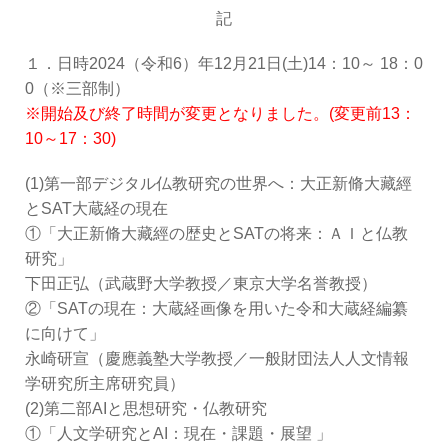
記
１．日時2024（令和6）年12月21日(土)14：10～ 18：0
0（※三部制）
※開始及び終了時間が変更となりました。(変更前13：
10～17：30)
(1)第一部デジタル仏教研究の世界へ：大正新脩大藏經
とSAT大蔵経の現在
①「大正新脩大藏經の歴史とSATの将来：ＡＩと仏教
研究」
下田正弘（武蔵野大学教授／東京大学名誉教授）
②「SATの現在：大蔵経画像を用いた令和大蔵経編纂
に向けて」
永崎研宣（慶應義塾大学教授／一般財団法人人文情報
学研究所主席研究員）
(2)第二部AIと思想研究・仏教研究
①「人文学研究とAI：現在・課題・展望 」