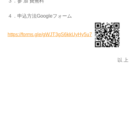
３．参 加 費無料
４．申込方法Googleフォーム
https://forms.gle/gWJT3gS6kkUyHy5u7
以 上