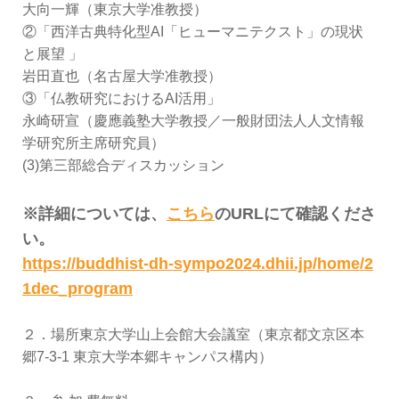
大向一輝（東京大学准教授）
②「西洋古典特化型AI「ヒューマニテクスト」の現状
と展望 」
岩田直也（名古屋大学准教授）
③「仏教研究におけるAI活用」
永崎研宣（慶應義塾大学教授／一般財団法人人文情報
学研究所主席研究員）
(3)第三部総合ディスカッション
※詳細については、
こちら
のURLにて確認くださ
い。
https://buddhist-dh-sympo2024.dhii.jp/home/2
1dec_program
２．場所東京大学山上会館大会議室（東京都文京区本
郷7-3-1 東京大学本郷キャンパス構内）