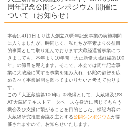
周年記念公開シンポジウム 開催に
ついて（お知らせ）
本会は4月1日より法人創立70周年記念事業の実施期間
に入りましたが、時同じく、私たちが平素より公益目
的事業として取り組んでおります大蔵経運営事業につ
きましても、本年より10年間「大正新脩大蔵経編纂100
年」の節目を迎えます。そこで、本会では周年記念事
業に大蔵経に関する事業を組み入れ、仏陀の叡智を広
めるべく事業展開を図ってまいりたいと考えておりま
す。
この「大正蔵編纂100年」を機縁として、大蔵経及びS
AT大蔵経テキストデータベースを身近に感じてもらう
機会及び支援に繋がることを目的とした、標記内容の
大蔵経研究推進会議を主とする
公開シンポジウム
が開
催されますので、お知らせいたします。