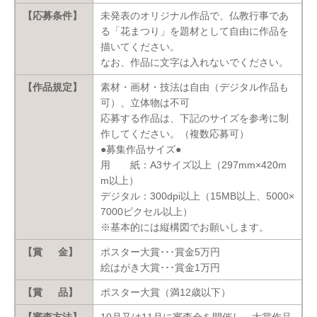
【応募条件】
未発表のオリジナル作品で、仏教行事であ
る「花まつり」を題材として自由に作品を
描いてください。
なお、作品に文字は入れないでください。
【作品規定】
素材・画材・技法は自由（デジタル作品も
可）、立体物は不可
応募する作品は、下記のサイズを参考に制
作してください。（複数応募可）
●募集作品サイズ●
用 紙：A3サイズ以上（297mm×420m
m以上）
デジタル：300dpi以上（15MB以上、5000×
7000ピクセル以上）
※基本的には縦構図でお願いします。
【賞 金】
ポスター大賞･･･賞金5万円
絵はがき大賞･･･賞金1万円
【賞 品】
ポスター大賞（満12歳以下）