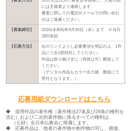
【審査方法】
10月又は11月に審査会を開催し、大賞作品
には主催者より連絡します。
審査に関しての電話やメールでの問い合わ
せはご遠慮ください。
【募集締切】
2026(令和8)年9月30日（水）まで ※当日
消印有効
【応募方法】
右のリンクより
し必要事項を明記の上、1作
品につき1部同封してください。
作品は折り曲げずに（筒状は可）郵送して
ください。
（デジタル作品もカラー出力後、郵送にて
受付となります。）
応募用紙ダウンロードはこちら
◆ 採用作品の著作権（著作権法27条及び28条の権利を
含む）および二次的著作物に係るすべての権利は、
（公財）全日本仏教会に帰属します。
◆ 応募作品は、他者の著作物や創作物の写し、模倣、