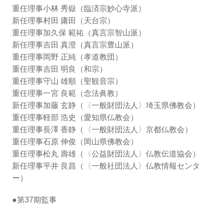
重任理事小林 秀嶽（臨済宗妙心寺派）
新任理事村田 庸田（天台宗）
重任理事加久保 範祐（真言宗智山派）
新任理事吉田 真澄（真言宗豊山派）
重任理事岡野 正純（孝道教団）
重任理事吉田 明良（和宗）
重任理事守山 雄順（聖観音宗）
重任理事一宮 良範（念法眞教）
新任理事加藤 玄静（〈一般財団法人〉埼玉県佛教会）
重任理事軽部 浩史（愛知県仏教会）
重任理事長澤 香静（〈一般財団法人〉京都仏教会）
重任理事石原 伸俊（岡山県佛教会）
重任理事松丸 壽雄（〈公益財団法人〉仏教伝道協会）
新任理事平井 良昌（〈一般社団法人〉仏教情報センタ
ー）
●第37期監事