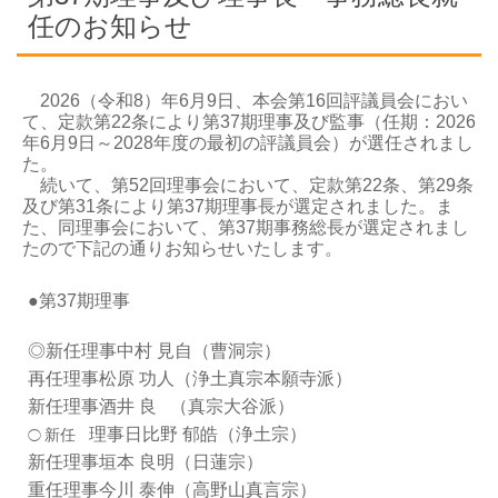
任のお知らせ
2026（令和8）年6月9日、本会第16回評議員会におい
て、定款第22条により第37期理事及び監事（任期：2026
年6月9日～2028年度の最初の評議員会）が選任されまし
た。
続いて、第52回理事会において、定款第22条、第29条
及び第31条により第37期理事長が選定されました。ま
た、同理事会において、第37期事務総長が選定されまし
たので下記の通りお知らせいたします。
●第37期理事
◎新任理事中村 見自（曹洞宗）
再任理事松原 功人（浄土真宗本願寺派）
新任理事酒井 良 （真宗大谷派）
理事日比野 郁皓（浄土宗）
新任
◯
新任理事垣本 良明（日蓮宗）
重任理事今川 泰伸（高野山真言宗）