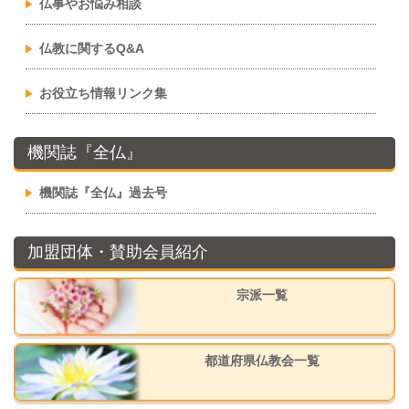
仏事やお悩み相談
仏教に関するQ&A
お役立ち情報リンク集
機関誌『全仏』
機関誌『全仏』過去号
加盟団体・賛助会員紹介
宗派一覧
都道府県仏教会一覧