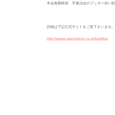
本会推薦映画 手塚治虫のブッダー赤い砂
詳細は下記公式サイトをご覧下さいませ。
http://wwws.warnerbros.co.jp/buddha/