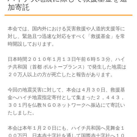
加寄託
本会では、国内外における災害救援や人道的支援等に
対し、緊急且つ迅速な対応をすべく「救援基金」を常
時開設しております。
日本時間２０１０年１月１３日午前６時５３分、ハイ
チ共和国（首都 ポルトープランス）で発生した地震は
２０万人以上の方が死亡したと報告があります。
今回の地震災害に対して、本会は４月３０日、救援基
金へハイチ地震指定寄付として集まった２，４４３，
３０１円を仏教ＮＧＯネットワークへ振込にて寄託い
たしました。
本会は本年１月２０日にも、ハイチ共和国へ見舞金１
００万円、日本赤十字社を通して国際赤十字社へ１０