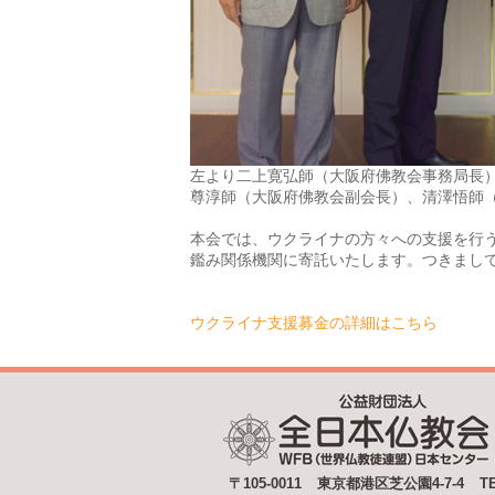
左より二上寛弘師（大阪府佛教会事務局長
尊淳師（大阪府佛教会副会長）、清澤悟師
本会では、ウクライナの方々への支援を行
鑑み関係機関に寄託いたします。つきまし
ウクライナ支援募金の詳細
は
こちら
〒105-0011
東京都港区芝公園4-7-4
T