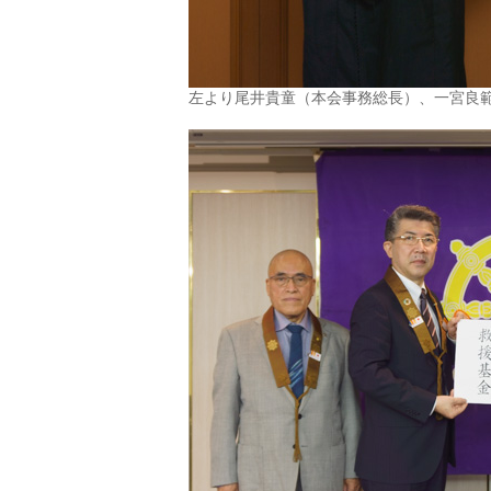
左より尾井貴童（本会事務総長）、一宮良