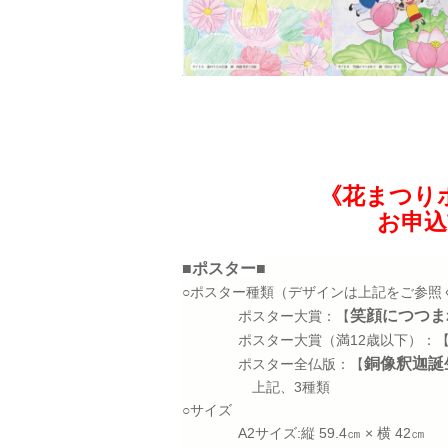
《花まつり
お申込
■ポスター■
○ポスター種類（デザインは上記をご参照
笑顔につつま
ポスター大賞：【
ポスター大賞（満12歳以下）：
銅像釈迦誕
ポスター全仏版：【
上記、3種類
○サイズ
A2サイズ:縦 59.4㎝ × 横 42㎝