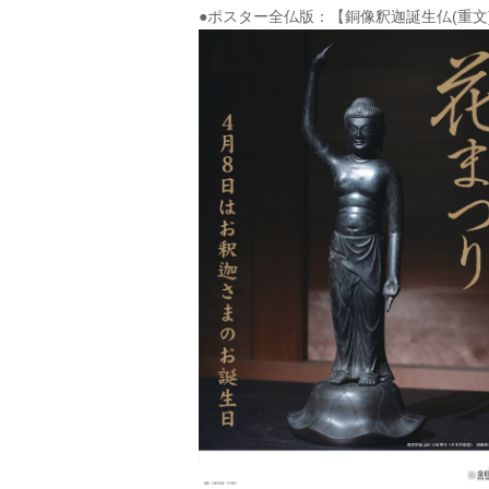
●ポスター全仏版：【銅像釈迦誕生仏(重文