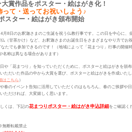
ン大賞作品をポスター・絵はがき化！
飾って・送ってお祝いしよう♪
ポスター・絵はがき頒布開始
、4月8日のお釈迦さまのご生誕を祝う仏教行事です。この日を中心に、
灌仏（甘茶かけ）など、お釈迦さまのお誕生日をさまざまなやり方でお
どなたでも参加できるのです！（地域によって「花まつり」行事の開催
や名称は異なる場合があります）
や「花まつり」を知っていただくために、ポスターと絵はがきを頒布
いただいた作品の中から大賞を選び、ポスターと絵はがきを作成いたし
細はこちら
）
春のイベント告知に活用していただくのはもちろん、春のご挨拶や日
いただければ、大変嬉しく思います。
花まつりポスター・絵はがき申込詳細
しくは、下記の
をご確認く
※無断転載禁止