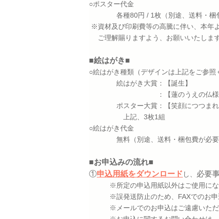
○ポスター代金
各種80円 / 1枚（別途、送料・梱
※資材及び印刷費等の高騰に伴い、本年より
ご理解賜りますよう、お願いいたしま
■絵はがき■
○絵はがき種類（デザインは上記をご参照
絵はがき大賞：【誕生】
：【蓮のうえの仏様
ポスター大賞：【
笑顔につつまれ
上記、3枚1組
○絵はがき代金
無料（別途、送料・梱包費が必要
■お申込みの流れ■
①
申込用紙をダウンロード
必要事
し、
※所定の申込用紙以外はご使用にな
※誤発送防止のため、FAXでのお申
※メールでのお申込はご遠慮いただ
※お申込に関するお問い合わせは、広報文化