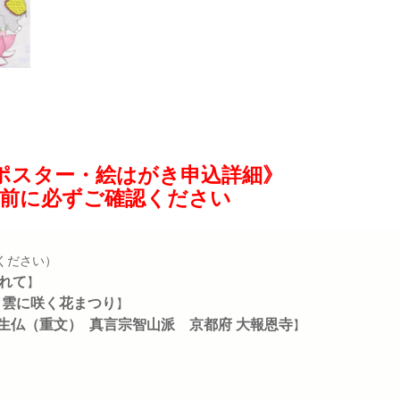
ポスター・絵はがき申込詳細》
前に必ずご確認ください
ください）
れて
】
雲に咲く花まつり
【
】
生仏（重文） 真言宗智山派 京都府 大報恩寺
】