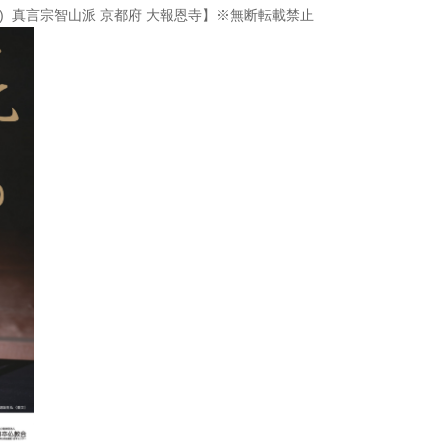
) 真言宗智山派 京都府 大報恩寺】※無断転載禁止