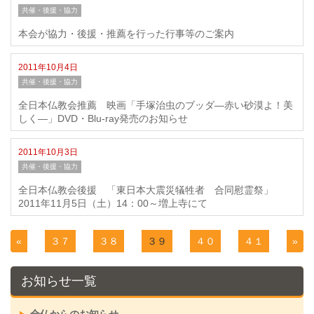
共催・後援・協力
本会が協力・後援・推薦を行った行事等のご案内
2011年10月4日
共催・後援・協力
全日本仏教会推薦 映画「手塚治虫のブッダ―赤い砂漠よ！美
しく―」DVD・Blu-ray発売のお知らせ
2011年10月3日
共催・後援・協力
全日本仏教会後援 「東日本大震災犠牲者 合同慰霊祭」
2011年11月5日（土）14：00～増上寺にて
«
３７
３８
３９
４０
４１
»
お知らせ一覧