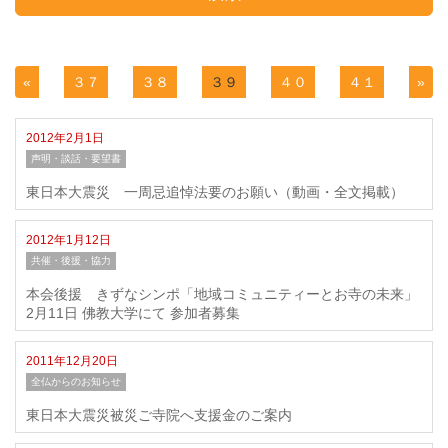
«
３７
３８
３９
４０
４１
»
2012年2月1日
声明・談話・要望書
東日本大震災 一周忌追悼法要のお願い（動画・全文掲載）
2012年1月12日
共催・後援・協力
本会後援 きずなシンポ「地域コミュニティーとお寺の未来」
2月11日 佛教大学にて 参加者募集
2011年12月20日
全仏からのお知らせ
東日本大震災被災ご寺院へ支援金のご案内