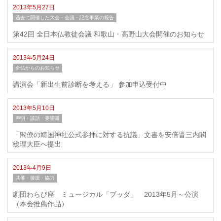
2013年5月27日
過去に開催した大会・会議・記念事業の報告
第42回 全日本仏教徒会議 和歌山・高野山大会開催のお知らせ
2013年5月24日
全仏からのお知らせ
講演会「新出生前診断を考える」 参加申込受付中
2013年5月10日
声明・談話・要望書
「閣僚の靖国神社公式参拝に対する抗議」文書を安倍晋三内閣
総理大臣へ提出
2013年4月9日
共催・後援・協力
劇団わらび座 ミュージカル「ブッダ」 2013年5月～公演
（本会推薦作品）