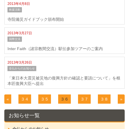
2013年4月8日
救援活動
寺院備災ガイドブック頒布開始
2013年3月27日
国際交流
Inter Faith（諸宗教間交流）駅伝参加ツアーのご案内
2013年3月26日
全仏からのお知らせ
「東日本大震災被災地の復興方針の確認と要請について」を根
本匠復興大臣へ提出
«
３４
３５
３６
３７
３８
»
お知らせ一覧