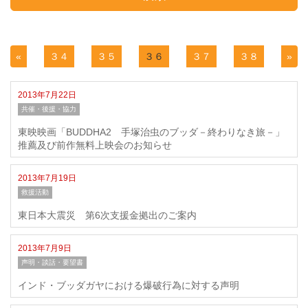
«
３４
３５
３６
３７
３８
»
2013年7月22日
共催・後援・協力
東映映画「BUDDHA2 手塚治虫のブッダ－終わりなき旅－」
推薦及び前作無料上映会のお知らせ
2013年7月19日
救援活動
東日本大震災 第6次支援金拠出のご案内
2013年7月9日
声明・談話・要望書
インド・ブッダガヤにおける爆破行為に対する声明