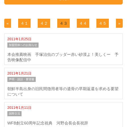
«
４１
４２
４３
４４
４５
»
2011年1月25日
加盟団体へのお知らせ
本会推薦映画 手塚治虫のブッダー赤い砂漠よ！美しくー 予
告映像配信中
2011年1月21日
声明・談話・要望書
朝鮮半島出身の旧民間徴用者等の遺骨の早期返還を求める要望
について
2011年1月11日
国際交流
WFB創立60周年記念祝典 河野会長会長祝辞