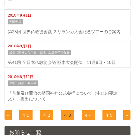
ー
2010年9月1日
国際交流
第25回 世界仏教徒会議 スリランカ大会記念ツアーのご案内
2010年9月1日
過去に開催した大会・会議・記念事業の報告
第41回 全日本仏教徒会議 栃木大会開催 11月9日・10日
2010年8月11日
声明・談話・要望書
「首相及び閣僚の靖国神社公式参拝について（中止の要請
文）」提出について
«
４１
４２
４３
４４
４５
»
お知らせ一覧