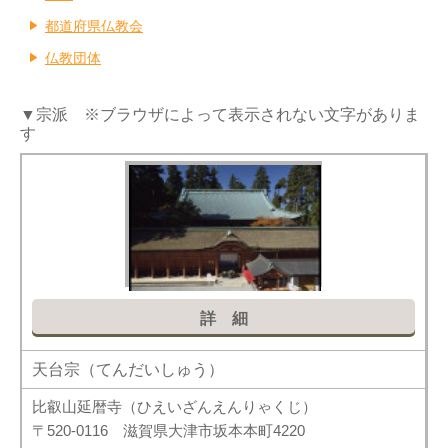
都道府県仏教会
仏教団体
▼宗派 ※ブラウザによって表示されない文字がありま
す
詳細
天台宗（てんだいしゅう）
比叡山延暦寺（ひえいざんえんりゃくじ）
〒520-0116 滋賀県大津市坂本本町4220