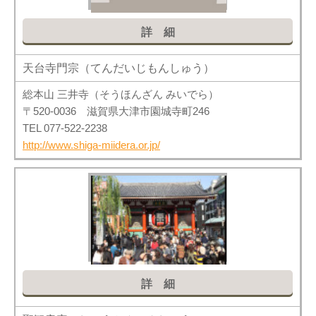
詳細
天台寺門宗（てんだいじもんしゅう）
総本山 三井寺（そうほんざん みいでら）
〒520-0036 滋賀県大津市園城寺町246
TEL 077-522-2238
http://www.shiga-miidera.or.jp/
詳細