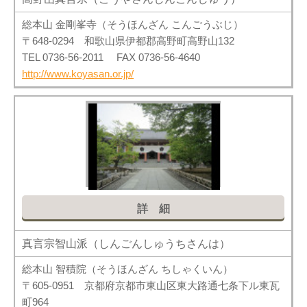
総本山 金剛峯寺（そうほんざん こんごうぶじ）
〒648-0294 和歌山県伊都郡高野町高野山132
TEL 0736-56-2011 FAX 0736-56-4640
http://www.koyasan.or.jp/
詳細
真言宗智山派（しんごんしゅうちさんは）
総本山 智積院（そうほんざん ちしゃくいん）
〒605-0951 京都府京都市東山区東大路通七条下ル東瓦
町964