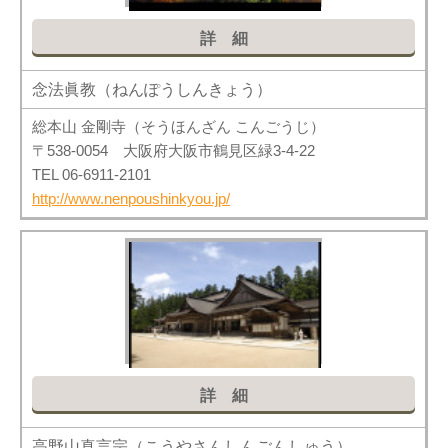
詳細
念法眞教（ねんぽうしんきょう）
総本山 金剛寺（そうほんざん こんごうじ）
〒538-0054 大阪府大阪市鶴見区緑3-4-22
TEL 06-6911-2101
http://www.nenpoushinkyou.jp/
詳細
高野山真言宗（こうやさんしんごんしゅう）