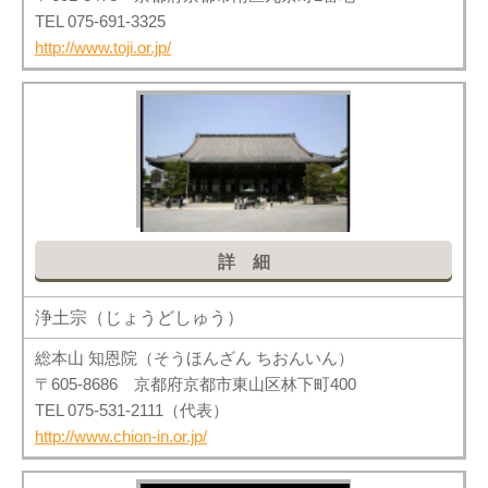
TEL 075-691-3325
http://www.toji.or.jp/
詳細
浄土宗（じょうどしゅう）
総本山 知恩院（そうほんざん ちおんいん）
〒605-8686 京都府京都市東山区林下町400
TEL 075-531-2111（代表）
http://www.chion-in.or.jp/