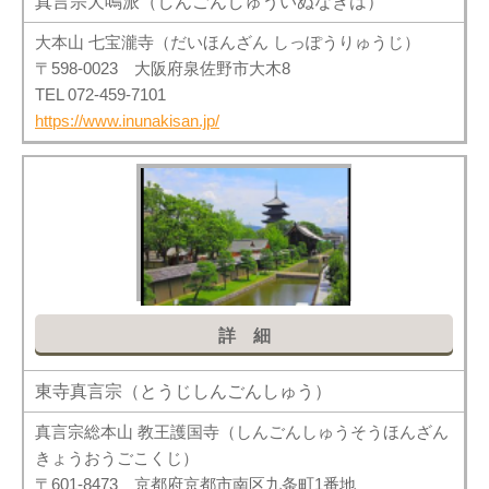
真言宗犬鳴派（しんごんしゅういぬなきは）
大本山 七宝瀧寺（だいほんざん しっぽうりゅうじ）
〒598-0023 大阪府泉佐野市大木8
TEL 072-459-7101
https://www.inunakisan.jp/
詳細
東寺真言宗（とうじしんごんしゅう）
真言宗総本山 教王護国寺（しんごんしゅうそうほんざん
きょうおうごこくじ）
〒601-8473 京都府京都市南区九条町1番地