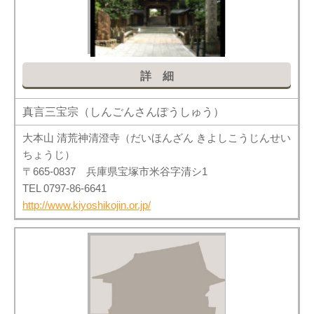
詳細
真言三宝宗（しんごんさんぽうしゅう）
大本山 清荒神清澄寺（だいほんざん きよしこうじんせい
ちょうじ）
〒665-0837 兵庫県宝塚市米谷字清シ1
TEL 0797-86-6641
http://www.kiyoshikojin.or.jp/